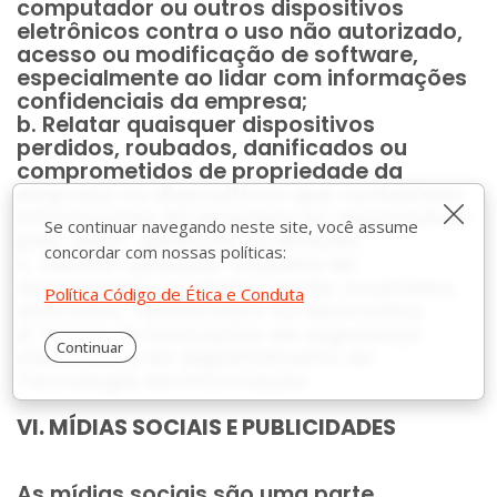
computador ou outros dispositivos
eletrônicos contra o uso não autorizado,
acesso ou modificação de software,
especialmente ao lidar com informações
confidenciais da empresa;
b. Relatar quaisquer dispositivos
perdidos, roubados, danificados ou
comprometidos de propriedade da
empresa ou dispositivos que contenham
Fech
informações da empresa ao responsável
Se continuar navegando neste site, você assume
pelo setor, gerência ou direção;
concordar com nossas políticas:
c. Relatar qualquer suspeita de
documentos ou dados sendo ocultados,
Política Código de Ética e Conduta
alterados, falsificados ou destruídos;
d. Seguir as instruções de segurança
Continuar
cibernética do departamento de
Tecnologia da Informação.
VI. MÍDIAS SOCIAIS E PUBLICIDADES
As mídias sociais são uma parte